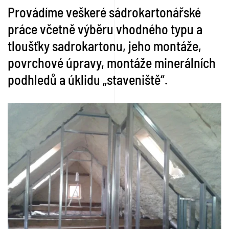
Provádíme veškeré sádrokartonářské
práce včetně výběru vhodného typu a
tloušťky sadrokartonu, jeho montáže,
povrchové úpravy, montáže minerálních
podhledů a úklidu „staveniště“.
VĚTŠÍ FOTO