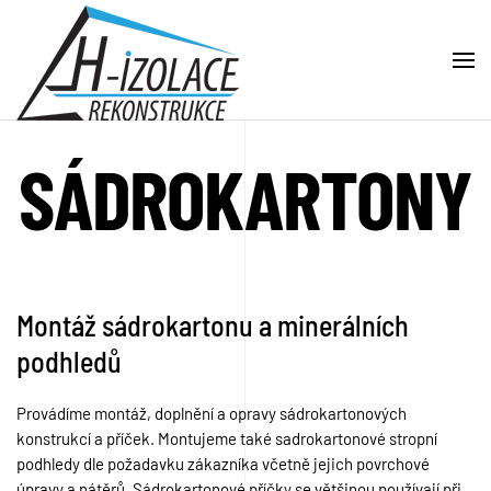
Skip to main content
SÁDROKARTONY
Montáž sádrokartonu a minerálních
podhledů
Provádíme montáž, doplnění a opravy sádrokartonových
konstrukcí a příček. Montujeme také sadrokartonové stropní
podhledy dle požadavku zákazníka včetně jejich povrchové
úpravy a nátěrů. Sádrokartonové příčky se většinou používají při