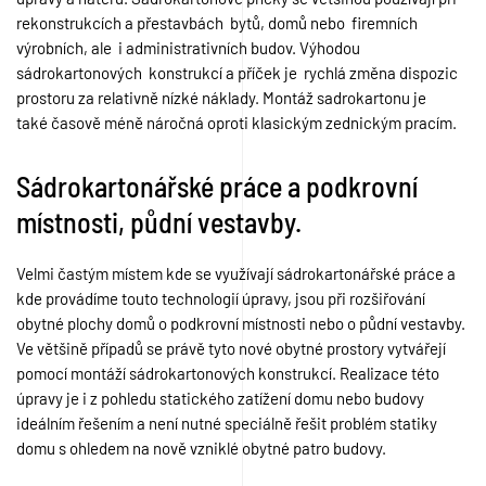
rekonstrukcích a přestavbách bytů, domů nebo firemních
výrobních, ale i administrativních budov. Výhodou
sádrokartonových konstrukcí a příček je rychlá změna dispozic
prostoru za relativně nízké náklady. Montáž sadrokartonu je
také časově méně náročná oproti klasickým zednickým pracím.
Sádrokartonářské práce a podkrovní
místnosti, půdní vestavby.
Velmi častým místem kde se využívají sádrokartonářské práce a
kde provádíme touto technologií úpravy, jsou při rozšiřování
obytné plochy domů o podkrovní místnosti nebo o půdní vestavby.
Ve většině případů se právě tyto nové obytné prostory vytvářejí
pomocí montáží sádrokartonových konstrukcí. Realizace této
úpravy je i z pohledu statického zatížení domu nebo budovy
ideálním řešením a není nutné speciálně řešit problém statiky
domu s ohledem na nově vzniklé obytné patro budovy.