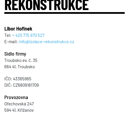
REKONSTRUKCE
Libor Hořínek
Tel:
+ 420 775 970 527
E-mail:
info@izolace-rekonstrukce.cz
Sídlo firmy
Troubsko ev. č. 35
664 41, Troubsko
IČO: 43365965
DIČ: CZ6809181709
Provozovna
Ořechovská 247
594 41, Křižanov