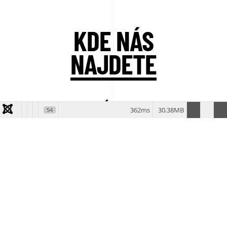
KDE NÁS
NAJDETE
SÍDLO
362ms
30.38MB
54
Troubsko ev. č. 35
664 41, Troubsko
IČO: 43365965
DIČ: CZ6809181709
PROVOZOVNA