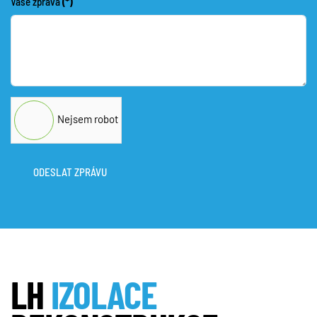
Vaše zpráva
(*)
Nejsem robot
ODESLAT ZPRÁVU
LH
IZOLACE