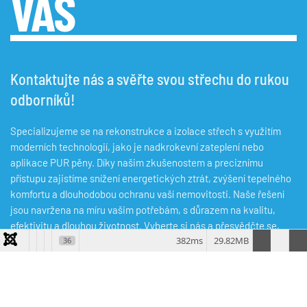
VÁS
Kontaktujte nás a svěřte svou střechu do rukou
odborníků!
Specializujeme se na rekonstrukce a izolace střech s využitím
moderních technologií, jako je nadkrokevní zateplení nebo
aplikace PUR pěny. Díky našim zkušenostem a preciznímu
přístupu zajistíme snížení energetických ztrát, zvýšení tepelného
komfortu a dlouhodobou ochranu vaší nemovitosti. Naše řešení
jsou navržena na míru vašim potřebám, s důrazem na kvalitu,
efektivitu a dlouhou životnost. Vyberte si nás a přesvědčte se,
382ms
29.82MB
36
proč jsme jedničkou v oboru!
KONTAKT